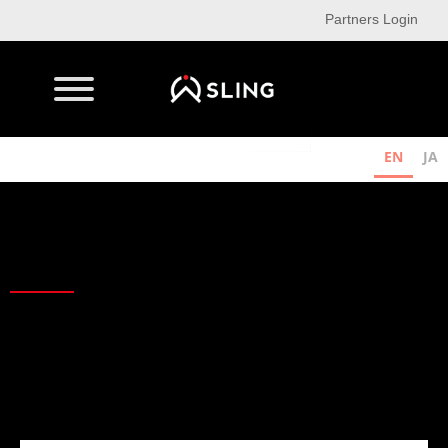
Partners Login
EN
JA
Webinars
Deep dive into third-party cyber risk management and compliance
with Sling’s actionable webinars. Gain insights for both
professionals and enthusiasts!